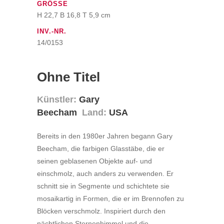
GRÖSSE
H 22,7 B 16,8 T 5,9 cm
INV.-NR.
14/0153
Ohne Titel
Künstler:
Gary
Beecham
Land:
USA
Bereits in den 1980er Jahren begann Gary
Beecham, die farbigen Glasstäbe, die er
seinen geblasenen Objekte auf- und
einschmolz, auch anders zu verwenden. Er
schnitt sie in Segmente und schichtete sie
mosaikartig in Formen, die er im Brennofen zu
Blöcken verschmolz. Inspiriert durch den
nächtlichen Sternenhimmel und die