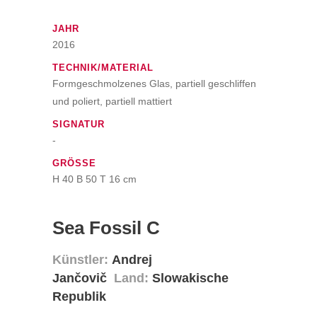
JAHR
2016
TECHNIK/MATERIAL
Formgeschmolzenes Glas, partiell geschliffen
und poliert, partiell mattiert
SIGNATUR
-
GRÖSSE
H 40 B 50 T 16 cm
Sea Fossil C
Künstler:
Andrej
Jančovič
Land:
Slowakische
Republik