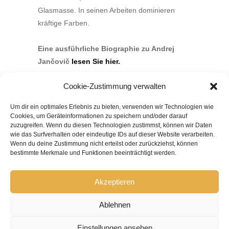
Glasmasse. In seinen Arbeiten dominieren
kräftige Farben.
Eine ausführliche Biographie zu Andrej
Jančovič
lesen Sie hier.
Cookie-Zustimmung verwalten
OBJEKTE VON ANDREJ JANČOVIČ IN
DER SAMMLUNG
Um dir ein optimales Erlebnis zu bieten, verwenden wir Technologien wie
Cookies, um Geräteinformationen zu speichern und/oder darauf
zuzugreifen. Wenn du diesen Technologien zustimmst, können wir Daten
wie das Surfverhalten oder eindeutige IDs auf dieser Website verarbeiten.
Wenn du deine Zustimmung nicht erteilst oder zurückziehst, können
bestimmte Merkmale und Funktionen beeinträchtigt werden.
Akzeptieren
Ablehnen
Einstellungen ansehen
KONTAKT
|
AGB
|
IMPRESSUM
|
DATENSCHUTZ