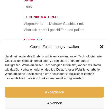
JAHR
1995
TECHNIK/MATERIAL
Abgesenkter hellvioletter Glasblock mit
Abdruck, partiell geschliffen und poliert
SIGNATUR
Unten Diamantriss „Fišar 1995
Cookie-Zustimmung verwalten
Um dir ein optimales Erlebnis zu bieten, verwenden wir Technologien wie
GRÖSSE
Cookies, um Geräteinformationen zu speichern und/oder darauf
H 26,5 B 43,5 T 11,5 cm
zuzugreifen. Wenn du diesen Technologien zustimmst, können wir Daten
wie das Surfverhalten oder eindeutige IDs auf dieser Website verarbeiten.
INV.-NR.
Wenn du deine Zustimmung nicht erteilst oder zurückziehst, können
bestimmte Merkmale und Funktionen beeinträchtigt werden.
12/0092
Akzeptieren
Ablehnen