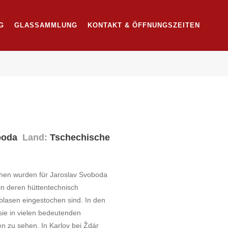
G
GLASSAMMLUNG
KONTAKT & ÖFFNUNGSZEITEN
oboda
Land:
Tschechische
en wurden für Jaroslav Svoboda
 in deren hüttentechnisch
blasen eingestochen sind. In den
ie in vielen bedeutenden
en zu sehen. In Karlov bei Ždár