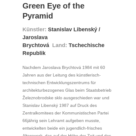
Green Eye of the
Pyramid
Künstler:
Stanislav Libenský /
Jaroslava
Brychtová
Land:
Tschechische
Republik
Nachdem Jaroslava Brychtová 1984 mit 60
Jahren aus der Leitung des künstlerisch-
technischen Entwicklungszentrums für
architekturbezogenes Glas beim Staatsbetrieb
Železnobrodske sklo ausgeschieden war und
Stanislav Libenský 1987 auf Druck des
Zentralkomitees der Kommunistischen Partei
66jährig sein Lehramt aufgeben musste,
entwickelten beide ein jugendlich-frisches
Alterswerk, das auf der Höhe der Zeit und des