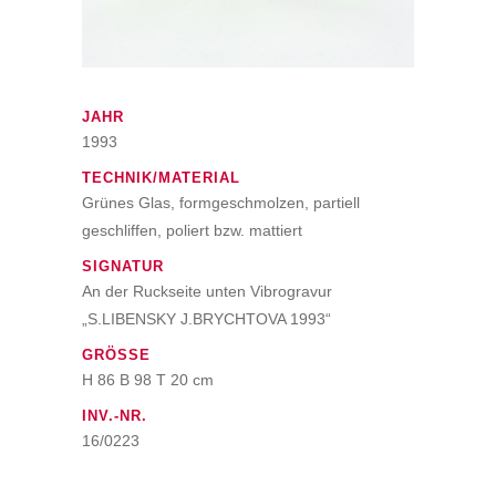
JAHR
1993
TECHNIK/MATERIAL
Grünes Glas, formgeschmolzen, partiell
geschliffen, poliert bzw. mattiert
SIGNATUR
An der Ruckseite unten Vibrogravur
„S.LIBENSKY J.BRYCHTOVA 1993“
GRÖSSE
H 86 B 98 T 20 cm
INV.-NR.
16/0223