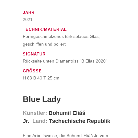
JAHR
2021
TECHNIK/MATERIAL
Formgeschmolzenes türkisblaues Glas,
geschliffen und poliert
SIGNATUR
Rückseite unten Diamantriss "B Elias 2020"
GRÖSSE
H 83 B 40 T 25 cm
Blue Lady
Künstler:
Bohumil Eliáš
Jr.
Land:
Tschechische Republik
Eine Arbeitsweise, die Bohumil Eliáš Jr. vom