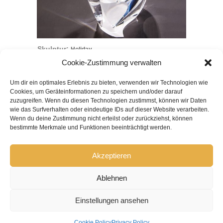
Skulptur:
Holiday
Cookie-Zustimmung verwalten
Um dir ein optimales Erlebnis zu bieten, verwenden wir Technologien wie
Cookies, um Geräteinformationen zu speichern und/oder darauf
ACHILLES-STIFTUNG
zuzugreifen. Wenn du diesen Technologien zustimmst, können wir Daten
wie das Surfverhalten oder eindeutige IDs auf dieser Website verarbeiten.
Wenn du deine Zustimmung nicht erteilst oder zurückziehst, können
Über die Stiftung
•
bestimmte Merkmale und Funktionen beeinträchtigt werden.
Anreise
•
Akzeptieren
Ablehnen
Einstellungen ansehen
KONTAKT
|
AGB
|
IMPRESSUM
|
DATENSCHUTZ
Cookie Policy
Privacy Policy