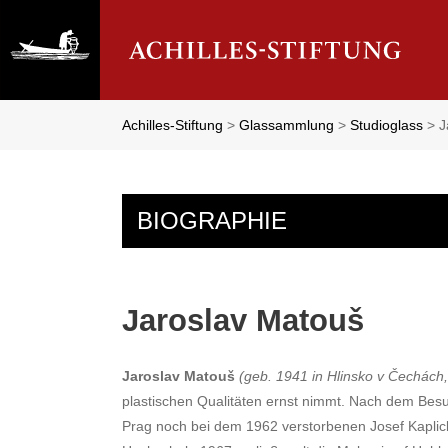
Achilles-Stiftung
>
Glassammlung
>
Studioglass
>
J
BIOGRAPHIE
Jaroslav Matouš
Jaroslav Matouš
(geb. 1941 in Hlinsko v Čechách
plastischen Qualitäten ernst nimmt. Nach dem Bes
Prag noch bei dem 1962 verstorbenen Josef Kaplick