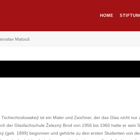
HOME
STIFTUN
aroslav Matouš
, Tschechoslowakei)
ist ein Maler und Zeichner, der das Glas nicht nur
uch der Glasfachschule Železný Brod von 1956 bis 1960 hatte er sein 
ý (geb. 1899) begonnen und gehörte zu den ersten Studenten von dess