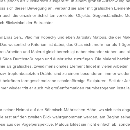
glas jedoch als künstlerisch ausgereizt. In einem großen Aufschwung be
ss sich dieser Bewegung an, verband sie aber mit grafischen Elemente
ter auch die einzelner Schichten verklebter Objekte. Gegenständliche M
ch Blickwinkel der Betrachter.
l Eliáš Sen., Vladimír Kopecký und eben Jaroslav Matouš, die der Mal
 Das wesentliche Kriterium ist dabei, das Glas nicht mehr nur als Träg
ches Arbeiten und Malerei gleichberechtigt nebeneinander stehen und 
d Säge Durchstoßungen und Ausbrüche zuzufügen. Die Malerei bezieht s
ie als grafisches, zweidimensionales Element findet in vielen Arbeiten
n- bzw. tropfenbesetzten Drähte sind zu einem besonderen, immer wie
d bekrönen formgeschmolzene schalenförmige Skulpturen. Seit der Ja
r wieder tritt er auch mit großenformatigen raumbezogenen Installat
atur seiner Heimat auf der Böhmisch-Mährischen Höhe, wo sich sein abge
 die erst auf den zweiten Blick wahrgenommen werden, am Beginn sein
se aus der Vogelperspektive. Matouš bildet sie nicht einfach ab, sond