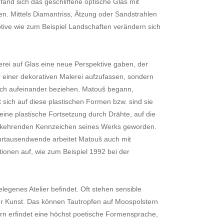
fand sich das geschliffene optische Glas mit
n. Mittels Diamantriss, Ätzung oder Sandstrahlen
otive wie zum Beispiel Landschaften verändern sich
erei auf Glas eine neue Perspektive gaben, der
er einer dekorativen Malerei aufzufassen, sondern
sich aufeinander beziehen. Matouš begann,
ich auf diese plastischen Formen bzw. sind sie
 eine plastische Fortsetzung durch Drähte, auf die
derkehrenden Kennzeichen seines Werks geworden.
hrtausendwende arbeitet Matouš auch mit
ionen auf, wie zum Beispiel 1992 bei der
legenes Atelier befindet. Oft stehen sensible
er Kunst. Das können Tautropfen auf Moospolstern
ern erfindet eine höchst poetische Formensprache,