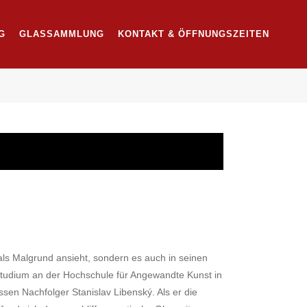
G
GLASSAMMLUNG
KONTAKT & ÖFFNUNGSZEITEN
 als Malgrund ansieht, sondern es auch in seinen
Studium an der Hochschule für Angewandte Kunst in
en Nachfolger Stanislav Libenský. Als er die