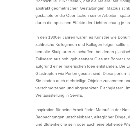
Hochschule 1967 verließ, galt die Malerei auf Hohl
abstrakt geometrischen Gestaltungen. Matouš schlo
gestaltete er die Oberflächen seiner Arbeiten, spä
durch die optischen Effekte der Lichtbrechung je na
In den 1980er Jahren waren es Künstler wie Bohumi
zahlreiche Kolleginnen und Kollegen folgen sollten.
bemalte Skulpturen zu schaffen, bei denen plastis
Zylindern aus hohl geblasenem Glas mit Bohrer un
aufgrund einer malerischen Idee entstanden. Die Lin
Glastropfen wie Perlen gesetzt sind. Diese perle
Sie binden auch mehrteilige Objekte zusammen un
verschmolzenen und abgesenkten Flachgläsern. Imme
Weltausstellung in Sevilla.
Inspiration für seine Arbeit findet Matouš in der N
Beobachtungen unscheinbarer, alltäglicher Dinge,
und Blütenkelche sein oder auch eine blühende Wie