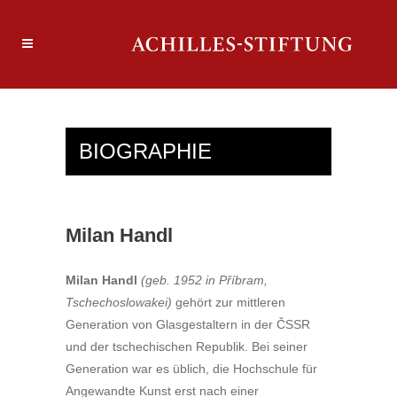
BIOGRAPHIE
Milan Handl
Milan Handl
(geb. 1952 in Příbram,
Tschechoslowakei)
gehört zur mittleren
Generation von Glasgestaltern in der ČSSR
und der tschechischen Republik. Bei seiner
Generation war es üblich, die Hochschule für
Angewandte Kunst erst nach einer