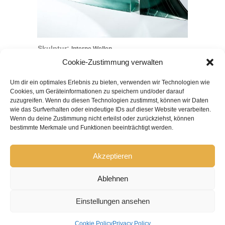
Skulptur:
Interne Wellen
Cookie-Zustimmung verwalten
Um dir ein optimales Erlebnis zu bieten, verwenden wir Technologien wie
Cookies, um Geräteinformationen zu speichern und/oder darauf
ACHILLES-STIFTUNG
zuzugreifen. Wenn du diesen Technologien zustimmst, können wir Daten
wie das Surfverhalten oder eindeutige IDs auf dieser Website verarbeiten.
Wenn du deine Zustimmung nicht erteilst oder zurückziehst, können
Über die Stiftung
•
bestimmte Merkmale und Funktionen beeinträchtigt werden.
Anreise
•
Akzeptieren
Ablehnen
Einstellungen ansehen
KONTAKT
|
AGB
|
IMPRESSUM
|
DATENSCHUTZ
Cookie Policy
Privacy Policy
Achilles-Stiftung © 2021