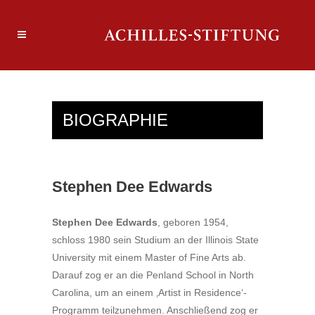
BIOGRAPHIE
Stephen Dee Edwards
Stephen Dee Edwards
, geboren 1954,
schloss 1980 sein Studium an der Illinois State
University mit einem Master of Fine Arts ab.
Darauf zog er an die Penland School in North
Carolina, um an einem ‚Artist in Residence‘-
Programm teilzunehmen. Anschließend zog er