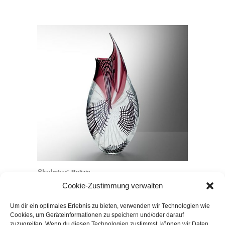
Skulptur:
Belizie
Cookie-Zustimmung verwalten
Um dir ein optimales Erlebnis zu bieten, verwenden wir Technologien wie
Cookies, um Geräteinformationen zu speichern und/oder darauf
ACHILLES-STIFTUNG
zuzugreifen. Wenn du diesen Technologien zustimmst, können wir Daten