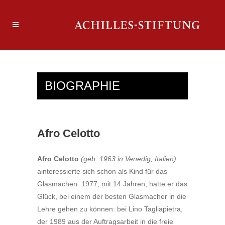
BIOGRAPHIE
Afro Celotto
Afro Celotto
(geb. 1963 in Venedig, Italien)
ainteressierte sich schon als Kind für das
Glasmachen. 1977, mit 14 Jahren, hatte er das
Glück, bei einem der besten Glasmacher in die
Lehre gehen zu können: bei Lino Tagliapietra,
der 1989 aus der Auftragsarbeit in die freie